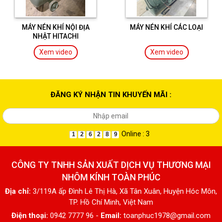
MÁY NÉN KHÍ NỘI ĐỊA
MÁY NÉN KHÍ CÁC LOẠI
NHẬT HITACHI
Xem video
Xem video
ĐĂNG KÝ NHẬN TIN KHUYẾN MÃI :
Online : 3
1
2
6
2
8
9
CÔNG TY TNHH SẢN XUẤT DỊCH VỤ THƯƠNG MẠI
NHÔM KÍNH TOÀN PHÚC
Địa chỉ:
3/119A ấp Đình Lê Thị Hà, Xã Tân Xuân, Huyện Hóc Môn,
TP. Hồ Chí Minh, Việt Nam
Điện thoại:
0942 7777 96 -
Email:
toanphuc1978@gmail.com