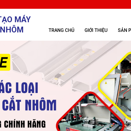
TẠO MÁY
 NHÔM
TRANG CHỦ
GIỚI THIỆU
SẢN 