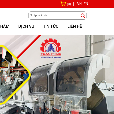
VN
EN
(0)
PHẨM
DỊCH VỤ
TIN TỨC
LIÊN HỆ