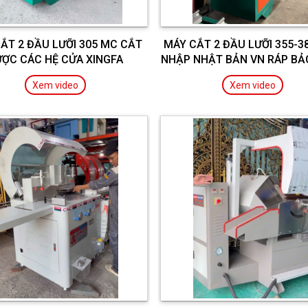
ẮT 2 ĐẦU LƯỠI 305 MC CẮT
MÁY CẮT 2 ĐẦU LƯỠI 355-3
ỢC CÁC HỆ CỬA XINGFA
NHẬP NHẬT BẢN VN RÁP BẢ
3 NĂM
Xem video
Xem video