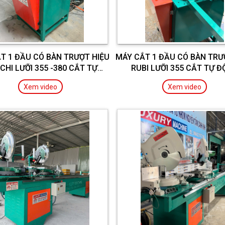
T 1 ĐẦU CÓ BÀN TRƯỢT HIỆU
MÁY CẮT 1 ĐẦU CÓ BÀN TRƯ
CHI LƯỠI 355 -380 CẮT TỰ
RUBI LƯỠI 355 CẮT TỰ 
ĐỘNG
Xem video
Xem video