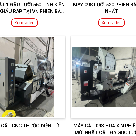
T 1 ĐẦU LƯỠI 550 LINH KIỆN
MÁY 09S LƯỠI 520 PHIÊN B
KHẨU RÁP TẠI VN PHIÊN BẢN
NHẤT
MỚI NHẤT
Xem video
Xem video
 CẮT CNC THƯỚC ĐIỆN TỬ
MÁY CẮT 09S HUA XIN PHI
MỚI NHẤT CẮT ĐA GÓC LƯỠ