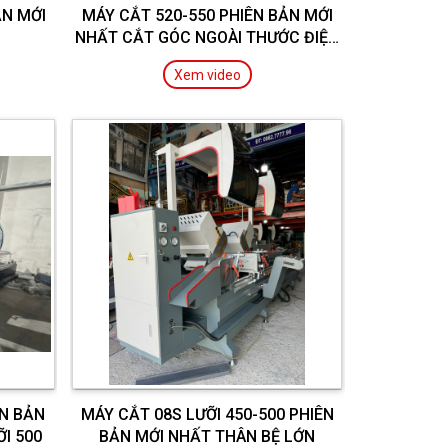
ẢN MỚI
MÁY CẮT 520-550 PHIÊN BẢN MỚI
NHẤT CẮT GÓC NGOÀI THƯỚC ĐIỆN
TỬ
Xem video
ÊN BẢN
MÁY CẮT 08S LƯỠI 450-500 PHIÊN
I 500
BẢN MỚI NHẤT THÂN BỆ LỚN