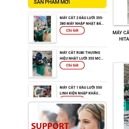
SẢN PHẨM MỚI
MÁY CẮT 2 ĐẦU LƯỠI 355-
380 MÁY NHẬP NHẬT BẢN
VN RÁP BẢO HÀNH 3 NĂM
Chi tiết
MÁY CẮ
HITA
MÁY CẮT RUBI THƯƠNG
HIỆU NHẬT LƯỠI 355 MC
CẮT TẤT CẢ CÁC HỆ
Chi tiết
NHÔM 55 VỚI HỆ FUNL
TƯỜNG
MÁY CẮT 1 ĐẦU LƯỠI 550
LINH KIỆN NHẬP KHẨU
RÁP TẠI VN PHIÊN BẢN
Chi tiết
MỚI NHẤT
MÁY 09S LƯỠI 520 PHIÊN
BẢN MỚI NHẤT
Chi tiết