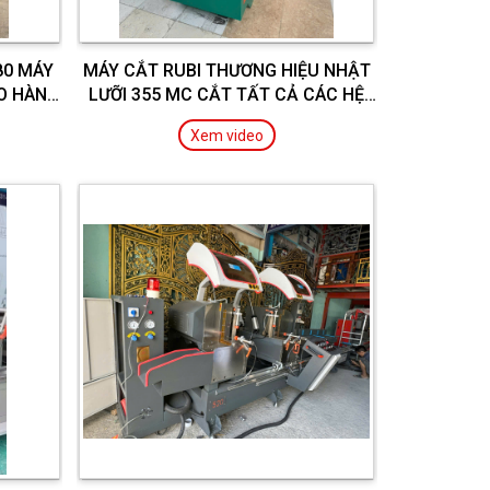
80 MÁY
MÁY CẮT RUBI THƯƠNG HIỆU NHẬT
O HÀNH
LƯỠI 355 MC CẮT TẤT CẢ CÁC HỆ
NHÔM 55 VỚI HỆ FUNL TƯỜNG
Xem video