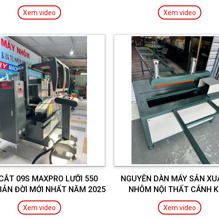
Xem video
Xem video
CẮT 09S MAXPRO LƯỠI 550
NGUYÊN DÀN MÁY SẢN XU
BẢN ĐỜI MỚI NHẤT NĂM 2025
NHÔM NỘI THẤT CÁNH K
Xem video
Xem video