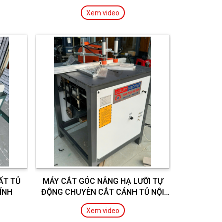
Xem video
ẤT TỦ
MÁY CẮT GÓC NÂNG HẠ LƯỠI TỰ
ÍNH
ĐỘNG CHUYÊN CẮT CÁNH TỦ NỘI
THẤT
Xem video