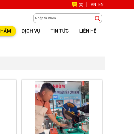
VN
EN
(0)
PHẨM
DỊCH VỤ
TIN TỨC
LIÊN HỆ