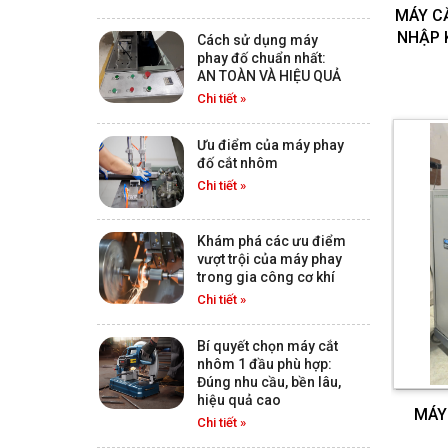
355 -380 CẮT TỰ ĐỘNG
Chi tiết
MÁY CẮ
NHẬP 
Cách sử dụng máy
phay đố chuẩn nhất:
AN TOÀN VÀ HIỆU QUẢ
MÁY CẮT 1 ĐẦU CÓ BÀN
Chi tiết »
TRƯỢT HIỆU RUBI LƯỠI 355
CẮT TỰ ĐỘNG
Chi tiết
Ưu điểm của máy phay
đố cắt nhôm
Chi tiết »
MÁY CẮT 2 ĐẦU LƯỠI 305
MC CẮT ĐƯỢC CÁC HỆ
Khám phá các ưu điểm
CỬA XINGFA
Chi tiết
vượt trội của máy phay
trong gia công cơ khí
Chi tiết »
MÁY CẮT 2 ĐẦU LƯỠI 355-
Bí quyết chọn máy cắt
380 MÁY NHẬP NHẬT BẢN
nhôm 1 đầu phù hợp:
VN RÁP BẢO HÀNH 3 NĂM
Chi tiết
Đúng nhu cầu, bền lâu,
hiệu quả cao
MÁY
Chi tiết »