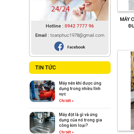
MÁY CẮT 520-550 PHIÊN
MÁY C
BẢN MỚI NHẤT CẮT GÓC
ĐƯ
Hotline :
0942 7777 96
NGOÀI THƯỚC ĐIỆN TỬ
Chi tiết
Email :
toanphuc1978@gmail.com
MÁY CẮT CNC THƯỚC
ĐIỆN TỬ
Chi tiết
TIN TỨC
Máy nén khí được ứng
MÁY CẮT 09S HUA XIN
dụng trong nhiều lĩnh
vực
PHIÊN BẢN MỚI NHẤT CẮT
ĐA GÓC LƯỠI 500
Chi tiết »
Chi tiết
Máy đột là gì và ứng
dụng của nó trong gia
MÁY CẮT 1 ĐẦU CÓ BÀN
công kim loại?
TRƯỢT HIỆU HITACHI LƯỠI
Chi tiết »