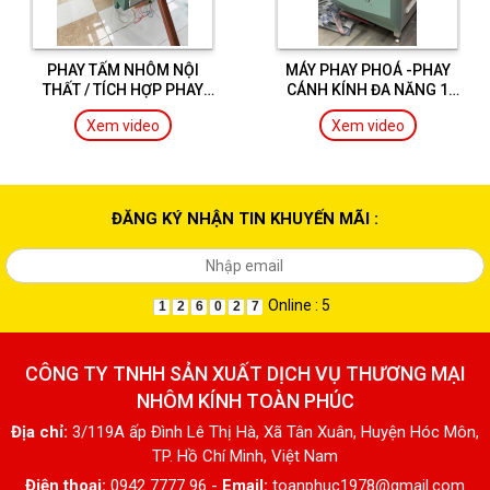
PHAY TẤM NHÔM NỘI
MÁY PHAY PHOÁ -PHAY
THẤT / TÍCH HỢP PHAY
CÁNH KÍNH ĐA NĂNG 1
ĐẦU ĐỐ
ĐẦU CNC NHẬP KHẨU
Xem video
Xem video
ĐĂNG KÝ NHẬN TIN KHUYẾN MÃI :
Online : 5
1
2
6
0
2
7
CÔNG TY TNHH SẢN XUẤT DỊCH VỤ THƯƠNG MẠI
NHÔM KÍNH TOÀN PHÚC
Địa chỉ:
3/119A ấp Đình Lê Thị Hà, Xã Tân Xuân, Huyện Hóc Môn,
TP. Hồ Chí Minh, Việt Nam
Điện thoại:
0942 7777 96 -
Email:
toanphuc1978@gmail.com