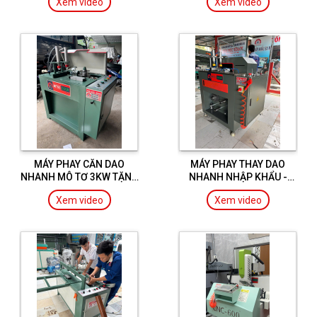
Xem video
Xem video
XINGFA CÁNH VÀ KHUNG
XINGFA CÁNH VÀ KHUNG
MÁY PHAY CĂN DAO
MÁY PHAY THAY DAO
NHANH MÔ TƠ 3KW TẶNG
NHANH NHẬP KHẨU -
KÈM 2 LƯỠI
TẶNG KÈM 2 LƯỠI XINGFA
Xem video
Xem video
CÁNH VÀ KHUNG