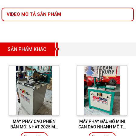
VIDEO MÔ TẢ SẢN PHẨM
SẢN PHẨM KHÁC
MÁY PHAY CAO PHIÊN
MÁY PHAY ĐẦU ĐỐ MINI
BẢN MỚI NHẤT 2025 MÔ
CĂN DAO NHANH MÔ TƠ
TƠ 3KM TẶNG KÈM 2 LƯỠI
3KW TẶNG KÈM 2 LƯỠI