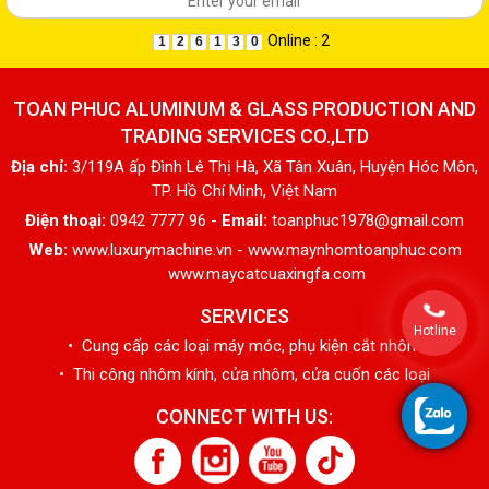
Online : 2
1
2
6
1
3
0
TOAN PHUC ALUMINUM & GLASS PRODUCTION AND
TRADING SERVICES CO.,LTD
Địa chỉ:
3/119A ấp Đình Lê Thị Hà, Xã Tân Xuân, Huyện Hóc Môn,
TP. Hồ Chí Minh, Việt Nam
Điện thoại:
0942 7777 96 -
Email:
toanphuc1978@gmail.com
Web:
www.luxurymachine.vn - www.maynhomtoanphuc.com
www.maycatcuaxingfa.com
SERVICES
Hotline
• Cung cấp các loại máy móc, phụ kiện cắt nhôm
• Thi công nhôm kính, cửa nhôm, cửa cuốn các loại
CONNECT WITH US: