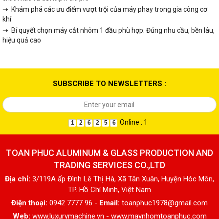
➝ Khám phá các ưu điểm vượt trội của máy phay trong gia công cơ
khí
➝ Bí quyết chọn máy cắt nhôm 1 đầu phù hợp: Đúng nhu cầu, bền lâu,
hiệu quả cao
SUBSCRIBE TO NEWSLETTERS :
Online : 1
1
2
6
2
5
6
TOAN PHUC ALUMINUM & GLASS PRODUCTION AND
TRADING SERVICES CO.,LTD
Địa chỉ:
3/119A ấp Đình Lê Thị Hà, Xã Tân Xuân, Huyện Hóc Môn,
TP. Hồ Chí Minh, Việt Nam
Điện thoại:
0942 7777 96 -
Email:
toanphuc1978@gmail.com
Web:
www.luxurymachine.vn - www.maynhomtoanphuc.com